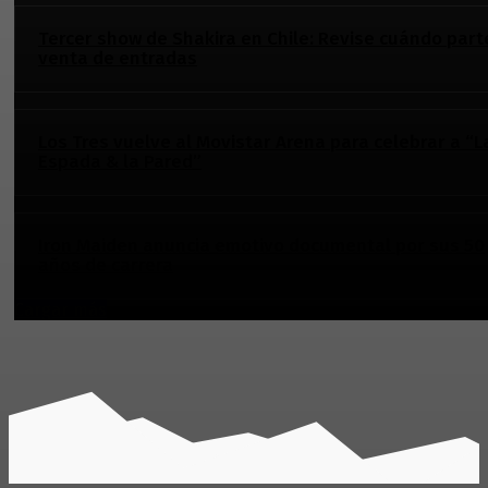
Tercer show de Shakira en Chile: Revise cuándo part
venta de entradas
Los Tres vuelve al Movistar Arena para celebrar a “L
Espada & la Pared”
Iron Maiden anuncia emotivo documental por sus 50
años de carrera
Cargar más