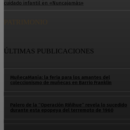
cuidado infantil en «Nuncajamás»
PATRIMONIO
ÚLTIMAS PUBLICACIONES
MuñecaManía: la feria para los amantes del
coleccionismo de muñecas en Barrio Franklin
Palero de la “Operación Riñihue” revela lo sucedido
durante esta epopeya del terremoto de 1960