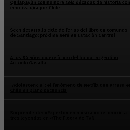
Quilapayún conmemora seis décadas de historia co
emotiva gira por Chile
Sech desarrolla ciclo de ferias del libro en comunas
de Santiago: próxima será en Estación Central
A los 84 años muere ícono del humor argentino
Antonio Gasalla
“Adolescencia”: el fenómeno de Netflix que arrasa e
Chile en plano secuencia
Sorprendente: «Experto» en música no reconoció a
tres leyendas en «The Floor» de TVN