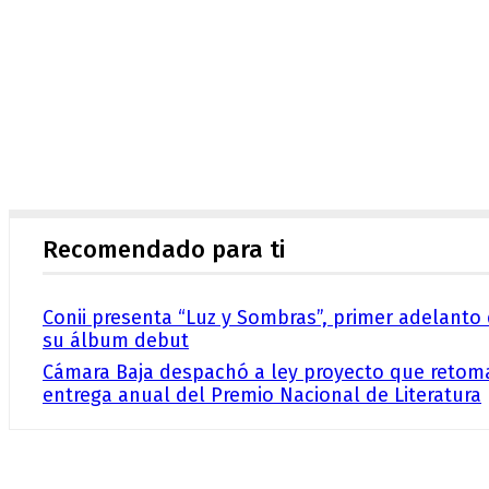
Recomendado para ti
Conii presenta “Luz y Sombras”, primer adelanto
su álbum debut
Cámara Baja despachó a ley proyecto que retom
entrega anual del Premio Nacional de Literatura