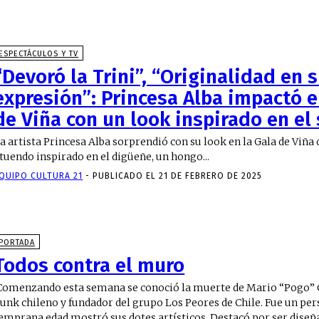
ESPECTÁCULOS Y TV
“Devoró la Trini”, “Originalidad en
expresión”: Princesa Alba impactó e
de Viña con un look inspirado en el s
a artista Princesa Alba sorprendió con su look en la Gala de Viña 
tuendo inspirado en el digüeñe, un hongo...
QUIPO CULTURA 21
-
PUBLICADO EL 21 DE FEBRERO DE 2025
PORTADA
Todos contra el muro
omenzando esta semana se conoció la muerte de Mario “Pogo” C
unk chileno y fundador del grupo Los Peores de Chile. Fue un per
emprana edad mostró sus dotes artísticos. Destacó por ser diseña