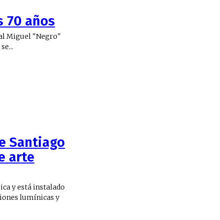
s 70 años
nal Miguel "Negro"
leucemia. El lunes se...
de Santiago
e arte
ica y está instalado
ciones lumínicas y