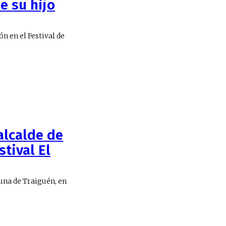
e su hijo
n en el Festival de
 alcalde de
tival El
muna de Traiguén, en