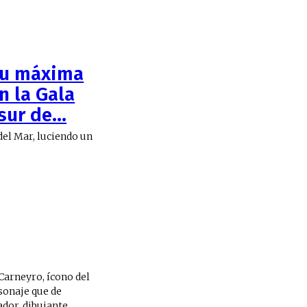
 su máxima
n la Gala
ur de...
del Mar, luciendo un
arneyro, ícono del
sonaje que de
dor, dibujante,