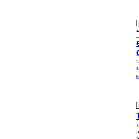
L
a
E
C
p
t