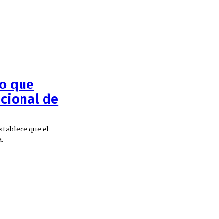
to que
cional de
stablece que el
a.