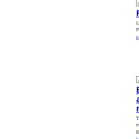
L
E
T
e
g