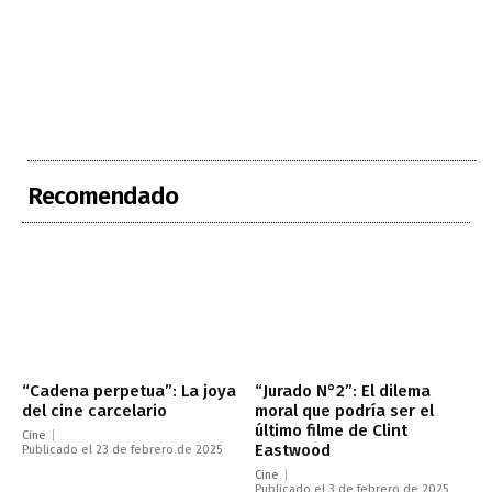
Recomendado
“Cadena perpetua”: La joya
“Jurado N°2”: El dilema
del cine carcelario
moral que podría ser el
último filme de Clint
Cine
Eastwood
Publicado el 23 de febrero de 2025
Cine
Publicado el 3 de febrero de 2025