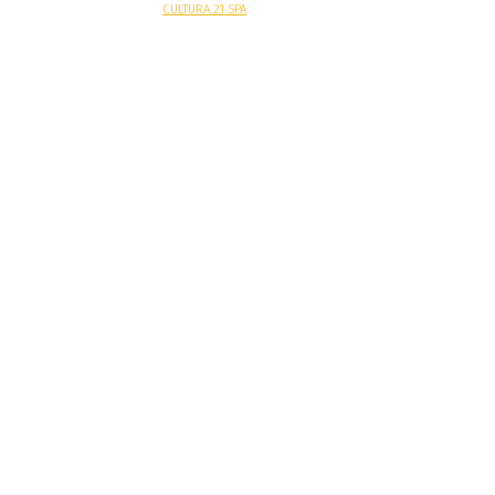
Sitio web desarrollado por
CULTURA 21 SPA
.