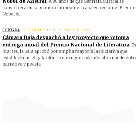
Nobel de Mistral
A 80 años de que Gabriela Mistral se
convirtiera en la primera latinoamericana en recibir el Premio
Nobel de...
PORTADA
PUBLICADO EL 15 DE MAYO DE 2025
Cámara Baja despachó a ley proyecto que retoma
entrega anual del Premio Nacional de Literatura
Es
martes, la Sala aprobó por amplia mayoría la iniciativa que
establece que el galardón se entregue cada año alternando entr
narrativa y poesía.