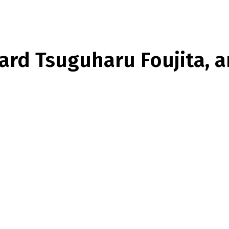
rd Tsuguharu Foujita, a
nterest
WhatsApp