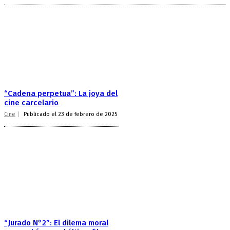
“Cadena perpetua”: La joya del
cine carcelario
Cine
Publicado el 23 de febrero de 2025
“Jurado N°2”: El dilema moral