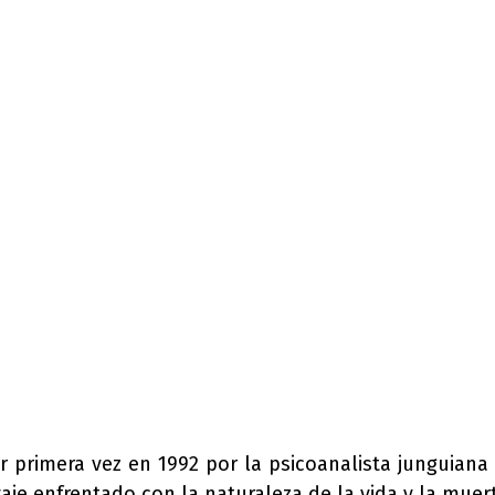
 primera vez en 1992 por la psicoanalista junguiana 
vaje enfrentado con la naturaleza de la vida y la muer