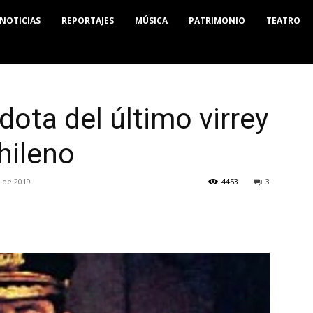
NOTICIAS
REPORTAJES
MÚSICA
PATRIMONIO
TEATRO
dota del último virrey
hileno
o de 2019
4453
3