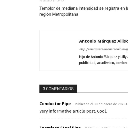
Artículo anterior
Temblor de mediana intensidad se registra en l
región Metropolitana
Antonio Márquez Allis
http://marquezallisonantonio.blo
Hijo de Antonio Márquez y Lilly A
publicidad, académico, bombero
3 COMENTARIOS
Conductor Pipe
Publicado el 30 de enero de 2026 E
Very informative article post. Cool.
Seamless Steel Pipe