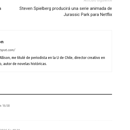
Artículo siguiente
a
Steven Spielberg producirá una serie animada de
Jurassic Park para Netflix
on
gspot.com/
llison, me titulé de periodista en la U de Chile, director creativo en
, autor de novelas históricas.
n 16:58