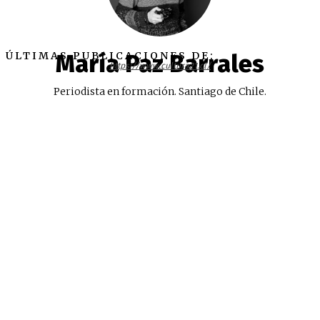
ÚLTIMAS PUBLICACIONES DE:
María Paz Barrales
https://www.cultura21.cl/
Periodista en formación. Santiago de Chile.