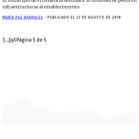
El municipio de Providencia destinará 50 millones de pesos en
infraestructuras al establecimiento.
MARÍA PAZ BARRALES
-
PUBLICADO EL 22 DE AGOSTO DE 2018
1
...
3
4
5
Página 5 de 5