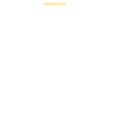
Sitio web desarrollado por
CULTURA 21 SPA
.