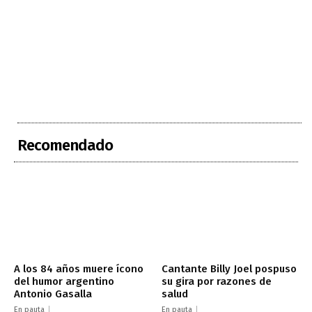
Recomendado
A los 84 años muere ícono
Cantante Billy Joel pospuso
del humor argentino
su gira por razones de
Antonio Gasalla
salud
En pauta
En pauta