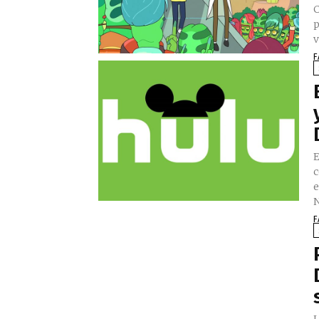
C
p
v
F
E
c
e
N
F