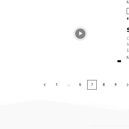
F
C
M
f
F
...
1
6
7
8
9