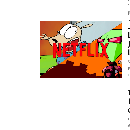
L
"
p
F
S
p
T
L
A