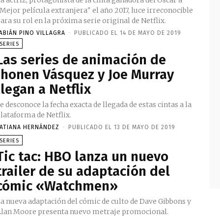
a actriz, protagonista de la cinta ganadora del Oscar a
Mejor película extranjera" el año 2017, luce irreconocible
ara su rol en la próxima serie original de Netflix.
ABIÁN PINO VILLAGRA
-
PUBLICADO EL 14 DE MAYO DE 2019
SERIES
Las series de animación de
Jhonen Vásquez y Joe Murray
llegan a Netflix
e desconoce la fecha exacta de llegada de estas cintas a la
lataforma de Netflix.
ATIANA HERNÁNDEZ
-
PUBLICADO EL 13 DE MAYO DE 2019
SERIES
Tic tac: HBO lanza un nuevo
trailer de su adaptación del
cómic «Watchmen»
a nueva adaptación del cómic de culto de Dave Gibbons y
lan Moore presenta nuevo metraje promocional.