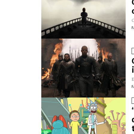
C
F
E
F