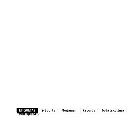
ETIQUETAS
E-Sports
Megaman
Récords
Toda la cultura
VIDEOJUEGOS