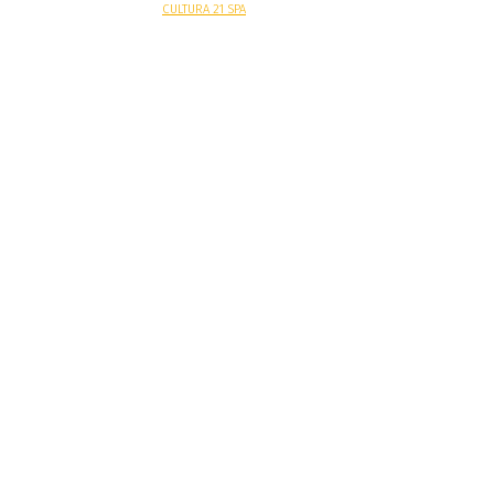
Sitio web desarrollado por
CULTURA 21 SPA
.