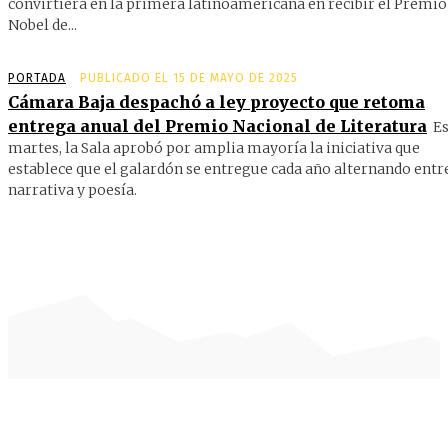
convirtiera en la primera latinoamericana en recibir el Premio
Nobel de...
PORTADA
PUBLICADO EL 15 DE MAYO DE 2025
Cámara Baja despachó a ley proyecto que retoma
entrega anual del Premio Nacional de Literatura
Es
martes, la Sala aprobó por amplia mayoría la iniciativa que
establece que el galardón se entregue cada año alternando entr
narrativa y poesía.