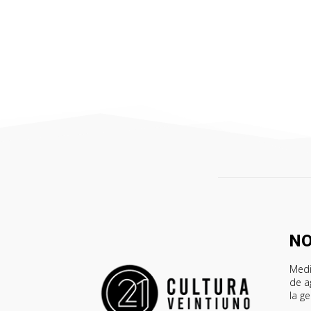
N
Medi
de a
la g