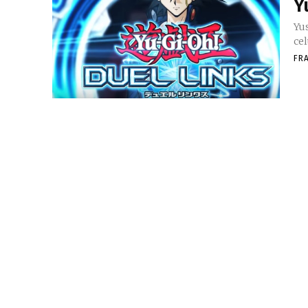
Y
Yus
ce
FR