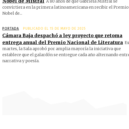
Nobel de Mistral
A 80 años de que Gabriela Mistral se
convirtiera en la primera latinoamericana en recibir el Premio
Nobel de...
PORTADA
PUBLICADO EL 15 DE MAYO DE 2025
Cámara Baja despachó a ley proyecto que retoma
entrega anual del Premio Nacional de Literatura
Es
martes, la Sala aprobó por amplia mayoría la iniciativa que
establece que el galardón se entregue cada año alternando entr
narrativa y poesía.