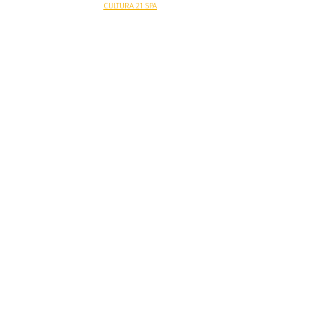
Sitio web desarrollado por
CULTURA 21 SPA
.