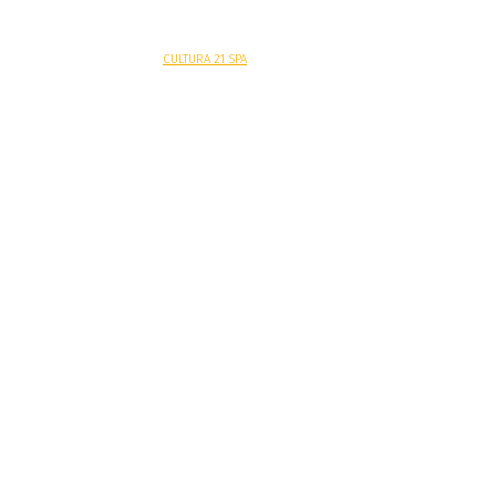
Sitio web desarrollado por
CULTURA 21 SPA
.