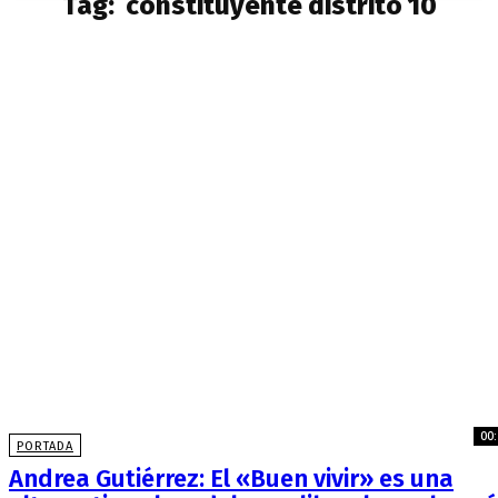
Tag:
constituyente distrito 10
00:
PORTADA
Andrea Gutiérrez: El «Buen vivir» es una