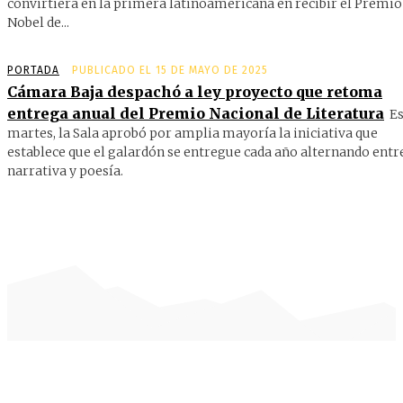
convirtiera en la primera latinoamericana en recibir el Premio
Nobel de...
PORTADA
PUBLICADO EL 15 DE MAYO DE 2025
Cámara Baja despachó a ley proyecto que retoma
entrega anual del Premio Nacional de Literatura
Es
martes, la Sala aprobó por amplia mayoría la iniciativa que
establece que el galardón se entregue cada año alternando entr
narrativa y poesía.