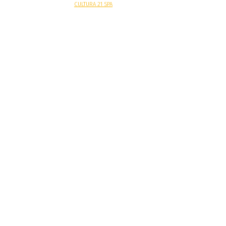
Sitio web desarrollado por
CULTURA 21 SPA
.