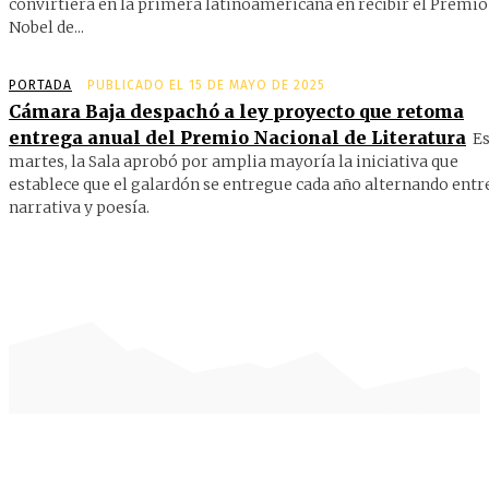
convirtiera en la primera latinoamericana en recibir el Premio
Nobel de...
PORTADA
PUBLICADO EL 15 DE MAYO DE 2025
Cámara Baja despachó a ley proyecto que retoma
entrega anual del Premio Nacional de Literatura
Es
martes, la Sala aprobó por amplia mayoría la iniciativa que
establece que el galardón se entregue cada año alternando entr
narrativa y poesía.