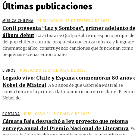
Últimas publicaciones
MÚSICA CHILENA
PUBLICADO EL 18 DE FEBRERO DE 2026
Conii presenta “Luz y Sombras”, primer adelanto de
álbum debut
La artista de Quilpué abre un espacio propio d
del pop chileno con una propuesta que cruza música y lenguaje
cinematográfico, construyendo canciones que funcionan como
pequeñas escenas emocionales.
LIBROS
PUBLICADO EL 27 DE MAYO DE 2025
Legado vivo: Chile y España conmemoran 80 años 
Nobel de Mistral
A 80 años de que Gabriela Mistral se
convirtiera en la primera latinoamericana en recibir el Premio
Nobel de...
PORTADA
PUBLICADO EL 15 DE MAYO DE 2025
Cámara Baja despachó a ley proyecto que retoma
entrega anual del Premio Nacional de Literatura
Es
martes, la Sala aprobó por amplia mayoría la iniciativa que