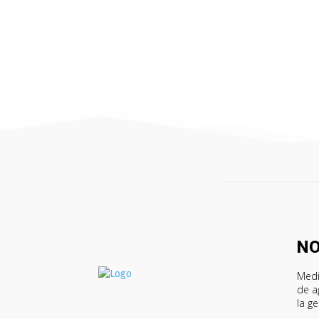
N
Medi
de a
la g