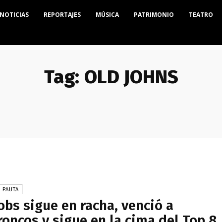
NOTICIAS
REPORTAJES
MÚSICA
PATRIMONIO
TEATRO
Tag:
OLD JOHNS
 PAUTA
obs sigue en racha, venció a
roncos y sigue en la cima del Top 8