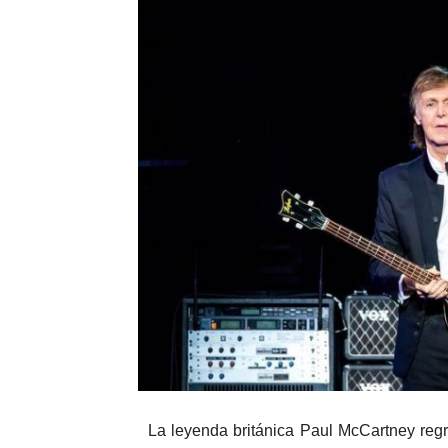
La leyenda británica Paul McCartney regr