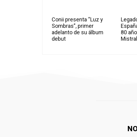
Conii presenta “Luz y
Legado
Sombras”, primer
Españ
adelanto de su álbum
80 año
debut
Mistra
N