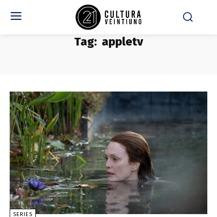
Tag:
appletv
SERIES