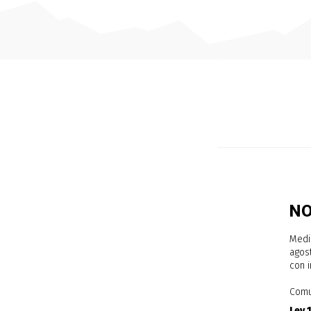
N
Medi
agost
con i
Comu
Ley 