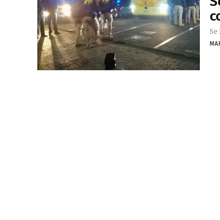
S
c
Se
MA