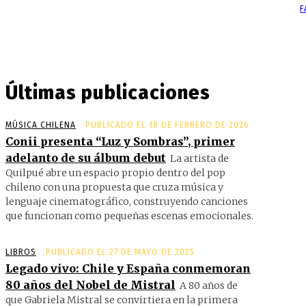
F
Últimas publicaciones
MÚSICA CHILENA
PUBLICADO EL 18 DE FEBRERO DE 2026
Conii presenta “Luz y Sombras”, primer
adelanto de su álbum debut
La artista de
Quilpué abre un espacio propio dentro del pop
chileno con una propuesta que cruza música y
lenguaje cinematográfico, construyendo canciones
que funcionan como pequeñas escenas emocionales.
LIBROS
PUBLICADO EL 27 DE MAYO DE 2025
Legado vivo: Chile y España conmemoran
80 años del Nobel de Mistral
A 80 años de
que Gabriela Mistral se convirtiera en la primera