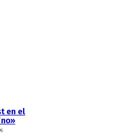
t en el
ino»
j.