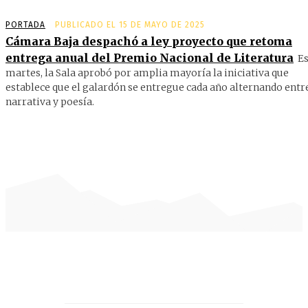
PORTADA
PUBLICADO EL 15 DE MAYO DE 2025
Cámara Baja despachó a ley proyecto que retoma
entrega anual del Premio Nacional de Literatura
Es
martes, la Sala aprobó por amplia mayoría la iniciativa que
establece que el galardón se entregue cada año alternando entr
narrativa y poesía.