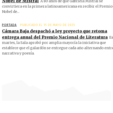
Nobel de Mistral
A 80 años de que Gabriela Mistral se
convirtiera en la primera latinoamericana en recibir el Premio
Nobel de...
PORTADA
PUBLICADO EL 15 DE MAYO DE 2025
Cámara Baja despachó a ley proyecto que retoma
entrega anual del Premio Nacional de Literatura
Es
martes, la Sala aprobó por amplia mayoría la iniciativa que
establece que el galardón se entregue cada año alternando entr
narrativa y poesía.