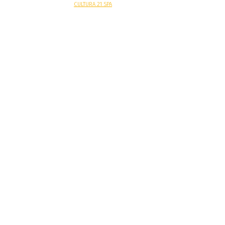
Sitio web desarrollado por
CULTURA 21 SPA
.