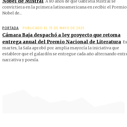
Nobel de Mistral
A 80 años de que Gabriela Mistral se
convirtiera en la primera latinoamericana en recibir el Premio
Nobel de...
PORTADA
PUBLICADO EL 15 DE MAYO DE 2025
Cámara Baja despachó a ley proyecto que retoma
entrega anual del Premio Nacional de Literatura
Es
martes, la Sala aprobó por amplia mayoría la iniciativa que
establece que el galardón se entregue cada año alternando entr
narrativa y poesía.