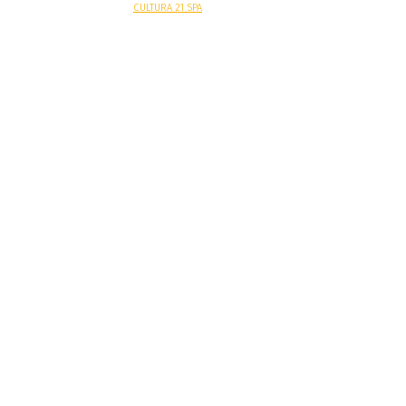
Sitio web desarrollado por
CULTURA 21 SPA
.