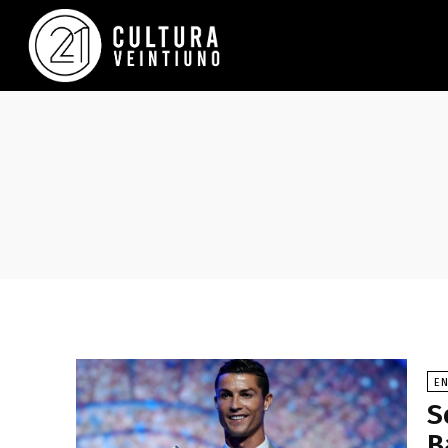
EN
S
B