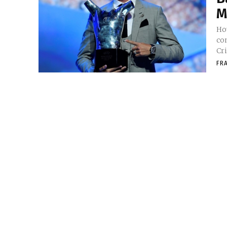
M
Ho
co
Cri
FR