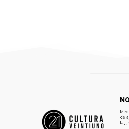
N
Medi
de a
la g