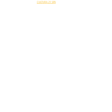
Sitio web desarrollado por
CULTURA 21 SPA
.