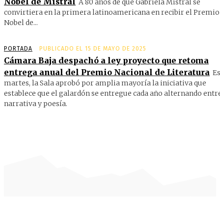
Nobel de Mistral
A 80 años de que Gabriela Mistral se
convirtiera en la primera latinoamericana en recibir el Premio
Nobel de...
PORTADA
PUBLICADO EL 15 DE MAYO DE 2025
Cámara Baja despachó a ley proyecto que retoma
entrega anual del Premio Nacional de Literatura
Es
martes, la Sala aprobó por amplia mayoría la iniciativa que
establece que el galardón se entregue cada año alternando entr
narrativa y poesía.