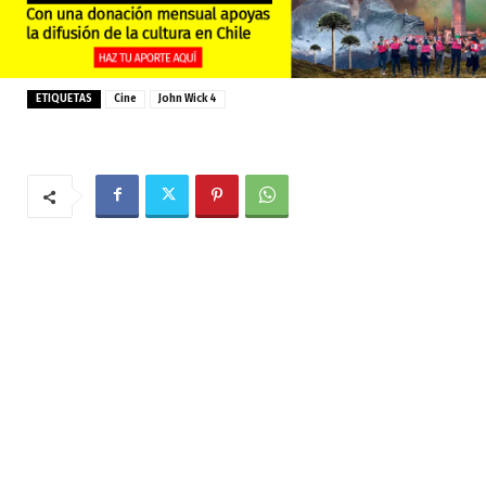
ETIQUETAS
Cine
John Wick 4