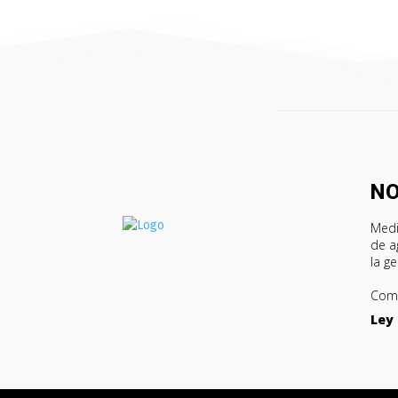
N
Medi
de a
la g
Comu
Ley 