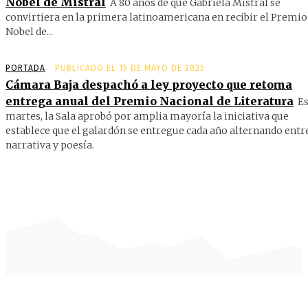
Nobel de Mistral
A 80 años de que Gabriela Mistral se
convirtiera en la primera latinoamericana en recibir el Premio
Nobel de...
PORTADA
PUBLICADO EL 15 DE MAYO DE 2025
Cámara Baja despachó a ley proyecto que retoma
entrega anual del Premio Nacional de Literatura
Es
martes, la Sala aprobó por amplia mayoría la iniciativa que
establece que el galardón se entregue cada año alternando entr
narrativa y poesía.