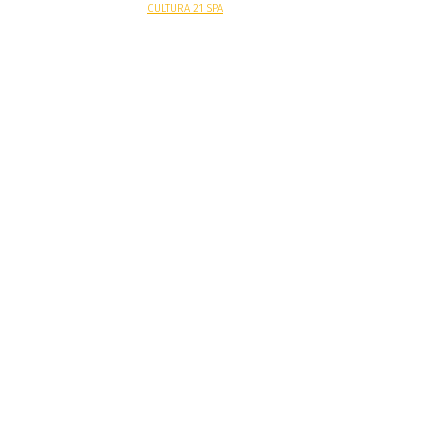
Sitio web desarrollado por
CULTURA 21 SPA
.