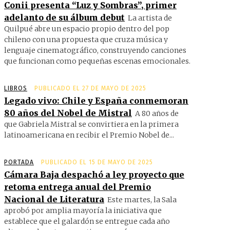
Conii presenta “Luz y Sombras”, primer
adelanto de su álbum debut
La artista de
Quilpué abre un espacio propio dentro del pop
chileno con una propuesta que cruza música y
lenguaje cinematográfico, construyendo canciones
que funcionan como pequeñas escenas emocionales.
LIBROS
PUBLICADO EL 27 DE MAYO DE 2025
Legado vivo: Chile y España conmemoran
80 años del Nobel de Mistral
A 80 años de
que Gabriela Mistral se convirtiera en la primera
latinoamericana en recibir el Premio Nobel de...
PORTADA
PUBLICADO EL 15 DE MAYO DE 2025
Cámara Baja despachó a ley proyecto que
retoma entrega anual del Premio
Nacional de Literatura
Este martes, la Sala
aprobó por amplia mayoría la iniciativa que
establece que el galardón se entregue cada año