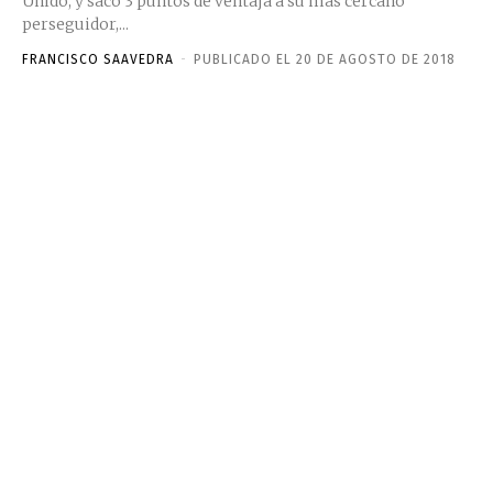
Unido, y sacó 3 puntos de ventaja a su más cercano
perseguidor,...
FRANCISCO SAAVEDRA
-
PUBLICADO EL 20 DE AGOSTO DE 2018