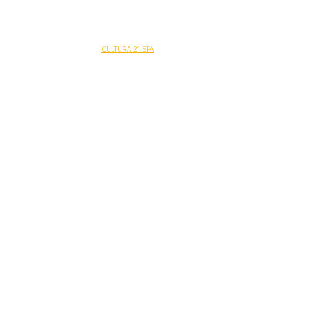
Sitio web desarrollado por
CULTURA 21 SPA
.