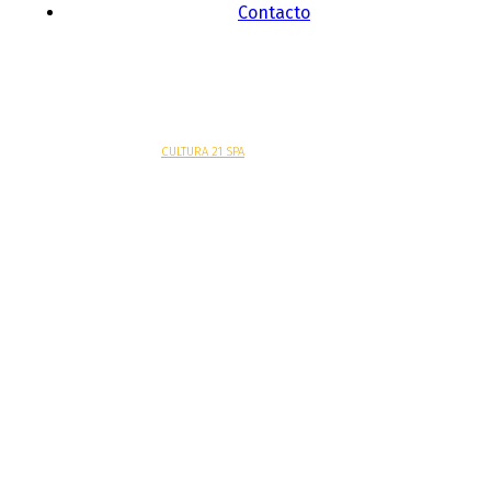
Contacto
Sitio web desarrollado por
CULTURA 21 SPA
.