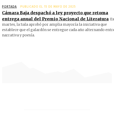
PORTADA
PUBLICADO EL 15 DE MAYO DE 2025
Cámara Baja despachó a ley proyecto que retoma
entrega anual del Premio Nacional de Literatura
Es
martes, la Sala aprobó por amplia mayoría la iniciativa que
establece que el galardón se entregue cada año alternando entr
narrativa y poesía.