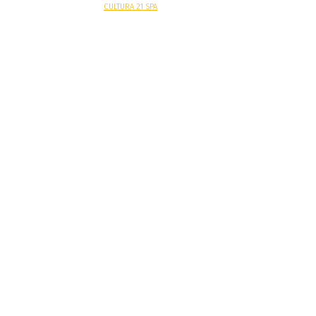
Sitio web desarrollado por
CULTURA 21 SPA
.