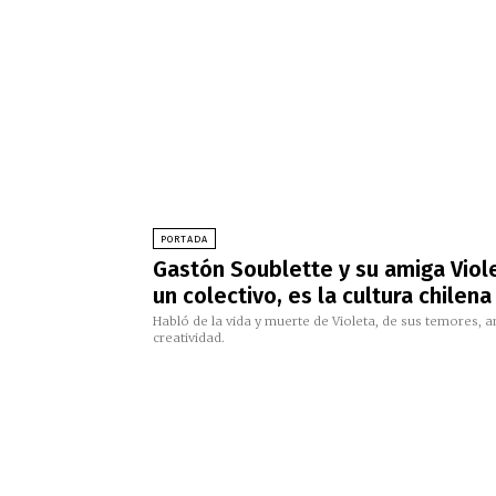
PORTADA
Gastón Soublette y su amiga Viole
un colectivo, es la cultura chilen
Habló de la vida y muerte de Violeta, de sus temores, 
creatividad.