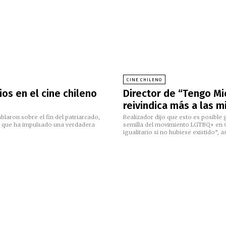
CINE CHILENO
os en el cine chileno
Director de “Tengo Mi
reivindica más a las m
aron sobre el fin del patriarcado,
Realizador dijo que esto es posible 
 lo que ha impulsado una verdadera
semilla del movimiento LGTBQ+ en C
igualitario si no hubiese existido”, 