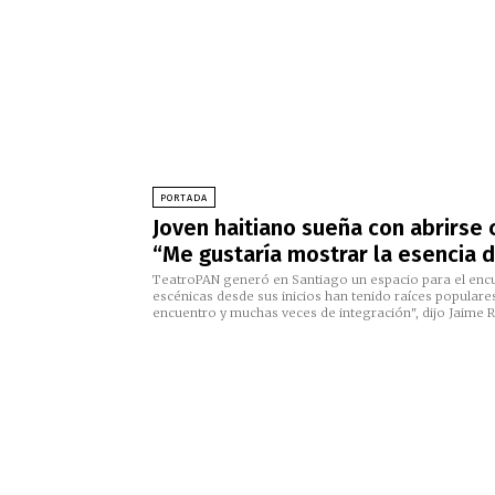
PORTADA
Joven haitiano sueña con abrirse 
“Me gustaría mostrar la esencia 
TeatroPAN generó en Santiago un espacio para el encue
escénicas desde sus inicios han tenido raíces populares
encuentro y muchas veces de integración", dijo Jaime R