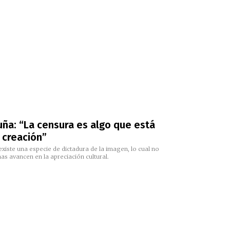
uña: “La censura es algo que está
 creación”
iste una especie de dictadura de la imagen, lo cual no
s avancen en la apreciación cultural.