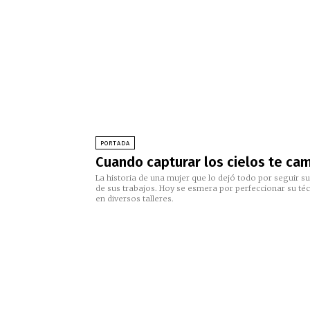
PORTADA
Cuando capturar los cielos te cam
La historia de una mujer que lo dejó todo por seguir s
de sus trabajos. Hoy se esmera por perfeccionar su téc
en diversos talleres.