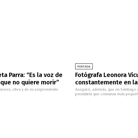
PORTADA
ta Parra: “Es la voz de
Fotógrafa Leonora Vic
a que no quiere morir”
constantemente en la
amores, obra y de su sorprendente
Aseguró, además, que en Santiago ex
permitiría que comunas más pequeña