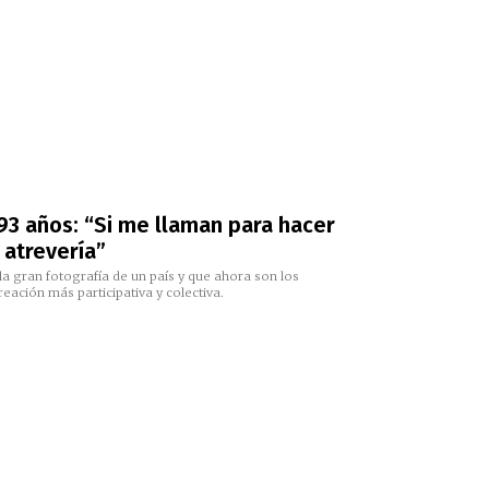
93 años: “Si me llaman para hacer
 atrevería”
la gran fotografía de un país y que ahora son los
eación más participativa y colectiva.