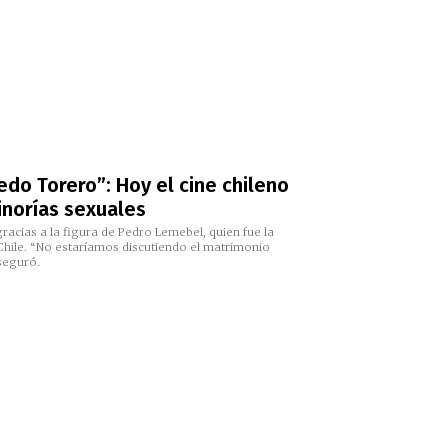
edo Torero”: Hoy el cine chileno
inorías sexuales
gracias a la figura de Pedro Lemebel, quien fue la
hile. “No estaríamos discutiendo el matrimonio
aseguró.