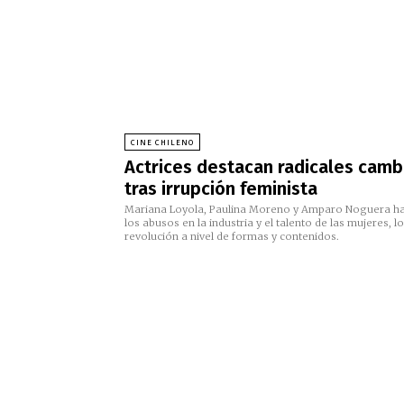
CINE CHILENO
Actrices destacan radicales cambi
tras irrupción feminista
Mariana Loyola, Paulina Moreno y Amparo Noguera habl
los abusos en la industria y el talento de las mujeres,
revolución a nivel de formas y contenidos.