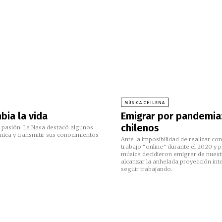
MÚSICA CHILENA
bia la vida
Emigrar por pandemia:
chilenos
u pasión. La Nasa destacó algunos
nica y transmitir sus conocimientos
Ante la imposibilidad de realizar con
trabajo “online” durante el 2020 y p
música decidieron emigrar de nuestr
alcanzar la anhelada proyección inte
seguir trabajando.