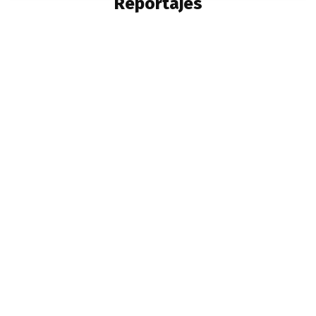
Reportajes
ACTUALIDAD
ARTE
ARTESANÍA
CIENCIA
CINE
CINE CHILENO
COMENTARIOS
CÓMICS Y MANGA
CULTURA POPULAR
CULTURA URBANA
EN PAUTA
ENTREVISTAS
ESPECTÁCULOS Y TV
EVENTOS
FOTOGRAFÍA
LIBROS
LITERATURA
MÚSICA
MÚSICA CHILENA
OPINIÓN
PATRIMONIO